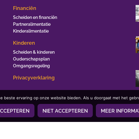
Financiën
Scheiden en financiën
Partneralimentatie
Kinderalimentatie
Kinderen
Scheiden & kinderen
Ouderschapsplan
Omgangsregeling
Privacyverklaring
e beste ervaring op onze website bieden. Als u doorgaat met het gebru
CCEPTEREN
NIET ACCEPTEREN
MEER INFORMA
Ontwerp & sitebeheer door
ForYou B.V.
in samenwerking met
Best4u
Afbeeldingen onder licentie van Shutterstock.com