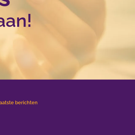
aan!
aatste berichten