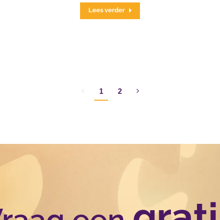
Lees verder
1
2
grati
raag een