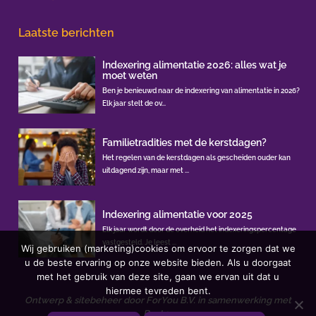
Laatste berichten
Indexering alimentatie 2026: alles wat je
moet weten
Ben je benieuwd naar de indexering van alimentatie in 2026?
Elk jaar stelt de ov...
Familietradities met de kerstdagen?
Het regelen van de kerstdagen als gescheiden ouder kan
uitdagend zijn, maar met ...
Indexering alimentatie voor 2025
Elk jaar wordt door de overheid het indexeringspercentage
vastgesteld. Je leest ...
Wij gebruiken (marketing)cookies om ervoor te zorgen dat we
u de beste ervaring op onze website bieden. Als u doorgaat
met het gebruik van deze site, gaan we ervan uit dat u
hiermee tevreden bent.
Ontwerp & sitebeheer door
ForYou B.V.
in samenwerking met
Best4u