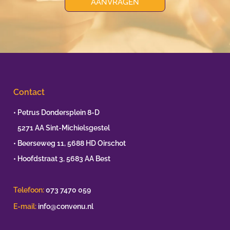
AANVRAGEN
Contact
• Petrus Dondersplein 8-D
•
5271 AA Sint-Michielsgestel
• Beerseweg 11, 5688 HD Oirschot
• Hoofdstraat 3, 5683 AA Best
Telefoon:
073 7470 059
E-mail:
info@convenu.nl