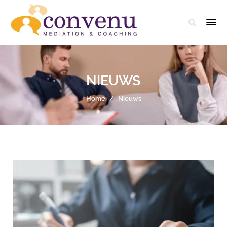
NIEUWS
Home
/
Nieuws