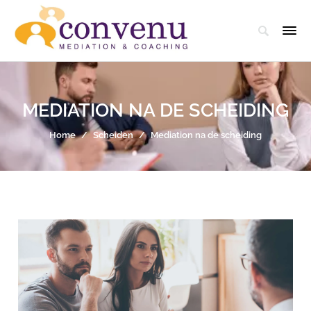
MEDIATION NA DE SCHEIDING
Home
/
Scheiden
/
Mediation na de scheiding