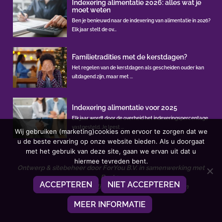
Indexering alimentatie 2026: alles wat je
moet weten
Ben je benieuwd naar de indexering van alimentatie in 2026?
Elk jaar stelt de ov...
Familietradities met de kerstdagen?
Het regelen van de kerstdagen als gescheiden ouder kan
uitdagend zijn, maar met ...
Indexering alimentatie voor 2025
Elk jaar wordt door de overheid het indexeringspercentage
vastgesteld. Je leest ...
Wij gebruiken (marketing)cookies om ervoor te zorgen dat we
u de beste ervaring op onze website bieden. Als u doorgaat
met het gebruik van deze site, gaan we ervan uit dat u
hiermee tevreden bent.
Ontwerp & sitebeheer door
ForYou B.V.
in samenwerking met
Best4u
ACCEPTEREN
NIET ACCEPTEREN
Afbeeldingen onder licentie van Shutterstock.com
MEER INFORMATIE