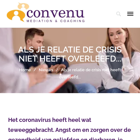
ALS JE RELATIE DE CRISIS
NIET HEEFT OVERLEEFD...
Home
/
Nieuws
/
Als je relatie de crisis niet heeft
overleefd...
Het coronavirus heeft heel wat
teweeggebracht. Angst om en zorgen over de
gezondheid van geliefden en dierbaren, je