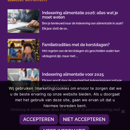
Indexering alimentatie 2026: alles wat je
moet weten
Ben je benieuwd naar de indexering van alimentatie in 2026?
Elk jaar stelt de ov...
Familietradities met de kerstdagen?
Het regelen van de kerstdagen als gescheiden ouder kan
uitdagend zijn, maar met ...
Indexering alimentatie voor 2025
Elk jaar wordt door de overheid het indexeringspercentage
vastgesteld. Je leest ...
Wij gebruiken (marketing)cookies om ervoor te zorgen dat we
u de beste ervaring op onze website bieden. Als u doorgaat
met het gebruik van deze site, gaan we ervan uit dat u
hiermee tevreden bent.
Ontwerp & sitebeheer door
ForYou B.V.
in samenwerking met
Best4u
ACCEPTEREN
NIET ACCEPTEREN
Afbeeldingen onder licentie van Shutterstock.com