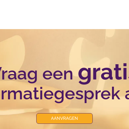
grati
raag een
ormatiegesprek 
AANVRAGEN