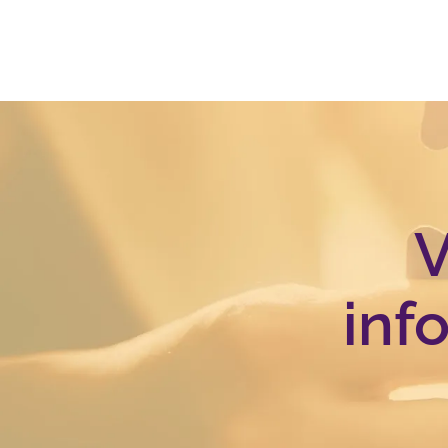
V
inf