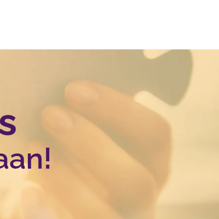
s
aan!