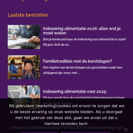
Laatste berichten
Indexering alimentatie 2026: alles wat je
moet weten
Ben je benieuwd naar de indexering van alimentatie in 2026?
Elk jaar stelt de ov...
Familietradities met de kerstdagen?
Het regelen van de kerstdagen als gescheiden ouder kan
uitdagend zijn, maar met ...
Indexering alimentatie voor 2025
Elk jaar wordt door de overheid het indexeringspercentage
vastgesteld. Je leest ...
Wij gebruiken (marketing)cookies om ervoor te zorgen dat we
u de beste ervaring op onze website bieden. Als u doorgaat
met het gebruik van deze site, gaan we ervan uit dat u
hiermee tevreden bent.
Ontwerp & sitebeheer door
ForYou B.V.
in samenwerking met