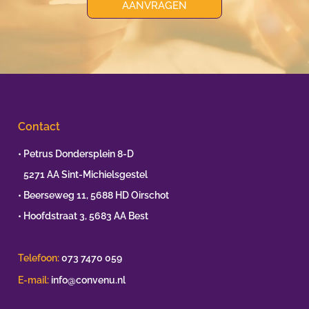
AANVRAGEN
Contact
• Petrus Dondersplein 8-D
•
5271 AA Sint-Michielsgestel
• Beerseweg 11, 5688 HD Oirschot
• Hoofdstraat 3, 5683 AA Best
Telefoon:
073 7470 059
E-mail:
info@convenu.nl