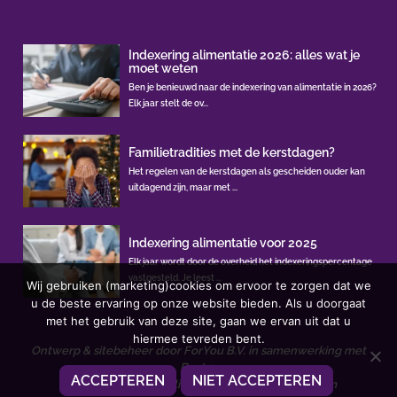
Indexering alimentatie 2026: alles wat je
moet weten
Ben je benieuwd naar de indexering van alimentatie in 2026?
Elk jaar stelt de ov...
Familietradities met de kerstdagen?
Het regelen van de kerstdagen als gescheiden ouder kan
uitdagend zijn, maar met ...
Indexering alimentatie voor 2025
Elk jaar wordt door de overheid het indexeringspercentage
vastgesteld. Je leest ...
Wij gebruiken (marketing)cookies om ervoor te zorgen dat we
u de beste ervaring op onze website bieden. Als u doorgaat
met het gebruik van deze site, gaan we ervan uit dat u
hiermee tevreden bent.
Ontwerp & sitebeheer door
ForYou B.V.
in samenwerking met
Best4u
ACCEPTEREN
NIET ACCEPTEREN
Afbeeldingen onder licentie van Shutterstock.com