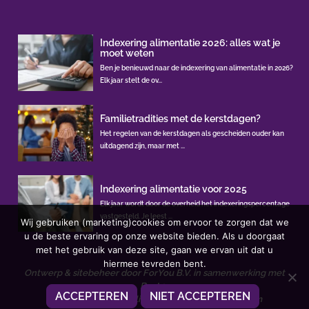
Indexering alimentatie 2026: alles wat je
moet weten
Ben je benieuwd naar de indexering van alimentatie in 2026?
Elk jaar stelt de ov...
Familietradities met de kerstdagen?
Het regelen van de kerstdagen als gescheiden ouder kan
uitdagend zijn, maar met ...
Indexering alimentatie voor 2025
Elk jaar wordt door de overheid het indexeringspercentage
vastgesteld. Je leest ...
Wij gebruiken (marketing)cookies om ervoor te zorgen dat we
u de beste ervaring op onze website bieden. Als u doorgaat
met het gebruik van deze site, gaan we ervan uit dat u
hiermee tevreden bent.
Ontwerp & sitebeheer door
ForYou B.V.
in samenwerking met
Best4u
ACCEPTEREN
NIET ACCEPTEREN
Afbeeldingen onder licentie van Shutterstock.com