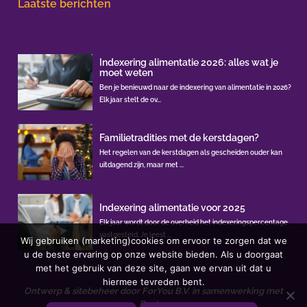
Laatste berichten
Indexering alimentatie 2026: alles wat je
moet weten
Ben je benieuwd naar de indexering van alimentatie in 2026?
Elk jaar stelt de ov...
Familietradities met de kerstdagen?
Het regelen van de kerstdagen als gescheiden ouder kan
uitdagend zijn, maar met ...
Indexering alimentatie voor 2025
Elk jaar wordt door de overheid het indexeringspercentage
vastgesteld. Je leest ...
Wij gebruiken (marketing)cookies om ervoor te zorgen dat we
u de beste ervaring op onze website bieden. Als u doorgaat
met het gebruik van deze site, gaan we ervan uit dat u
hiermee tevreden bent.
Ontwerp & sitebeheer door
ForYou B.V.
in samenwerking met
Best4u